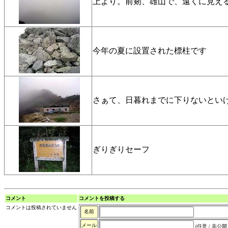
上より。前剱、雄山で、遠くに見え
今年の夏に設置された標柱です
さぁて、日暮れまでに下りないとい
ぎりぎりセーフ
コメント
コメントを投稿する
コメントは投稿されていません
名前
メール
(任意 / 非公開 