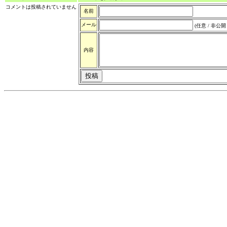
コメントは投稿されていません
名前
メール
(任意 / 非公開 
内容